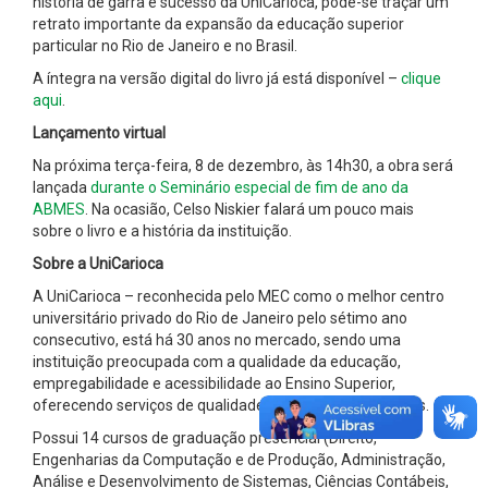
história de garra e sucesso da UniCarioca, pode-se traçar um
retrato importante da expansão da educação superior
particular no Rio de Janeiro e no Brasil.
A íntegra na versão digital do livro já está disponível –
clique
aqui
.
Lançamento virtual
Na próxima terça-feira, 8 de dezembro, às 14h30, a obra será
lançada
durante o Seminário especial de fim de ano da
ABMES
. Na ocasião, Celso Niskier falará um pouco mais
sobre o livro e a história da instituição.
Sobre a UniCarioca
A UniCarioca – reconhecida pelo MEC como o melhor centro
universitário privado do Rio de Janeiro pelo sétimo ano
consecutivo, está há 30 anos no mercado, sendo uma
instituição preocupada com a qualidade da educação,
empregabilidade e acessibilidade ao Ensino Superior,
oferecendo serviços de qualidade, com preços acessíveis.
Possui 14 cursos de graduação presencial (Direito,
Engenharias da Computação e de Produção, Administração,
Análise e Desenvolvimento de Sistemas, Ciências Contábeis,