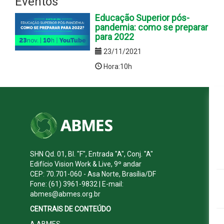
Eventos
Educação Superior pós-
pandemia: como se preparar
para 2022
23/11/2021
Hora:10h
SHN Qd. 01, Bl. "F", Entrada "A", Conj. "A"
Edifício Vision Work & Live, 9º andar
CEP: 70.701-060 - Asa Norte, Brasília/DF
Fone: (61) 3961-9832 | E-mail:
abmes@abmes.org.br
CENTRAIS DE CONTEÚDO
A ABMES