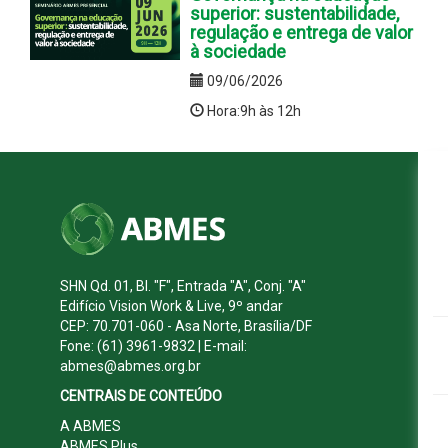
superior: sustentabilidade,
regulação e entrega de valor
à sociedade
09/06/2026
Hora:9h às 12h
SHN Qd. 01, Bl. "F", Entrada "A", Conj. "A"
Edifício Vision Work & Live, 9º andar
CEP: 70.701-060 - Asa Norte, Brasília/DF
Fone: (61) 3961-9832 | E-mail:
abmes@abmes.org.br
CENTRAIS DE CONTEÚDO
A ABMES
ABMES Plus