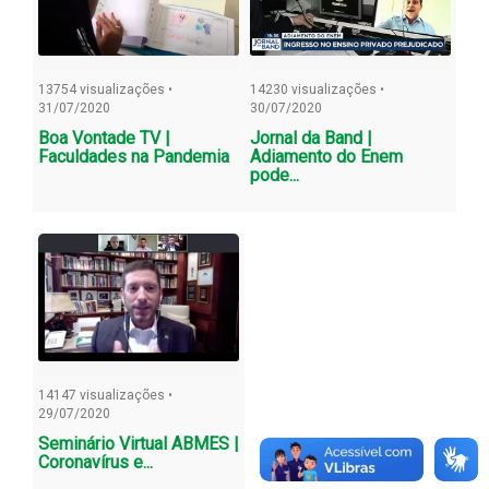
13754 visualizações •
14230 visualizações •
31/07/2020
30/07/2020
Boa Vontade TV |
Jornal da Band |
Faculdades na Pandemia
Adiamento do Enem
pode...
14147 visualizações •
29/07/2020
Seminário Virtual ABMES |
Coronavírus e...