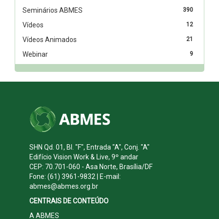
Seminários ABMES
390
Vídeos
12
Vídeos Animados
21
Webinar
9
SHN Qd. 01, Bl. "F", Entrada "A", Conj. "A"
Edifício Vision Work & Live, 9º andar
CEP: 70.701-060 - Asa Norte, Brasília/DF
Fone: (61) 3961-9832 | E-mail:
abmes@abmes.org.br
CENTRAIS DE CONTEÚDO
A ABMES