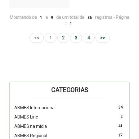
Mostrando de
a
de um total de
registros - Página
1
9
36
::
1
<<
1
2
3
4
>>
CATEGORIAS
ABMES Internacional
34
ABMES Linc
2
ABMES na mídia
41
ABMES Regional
17