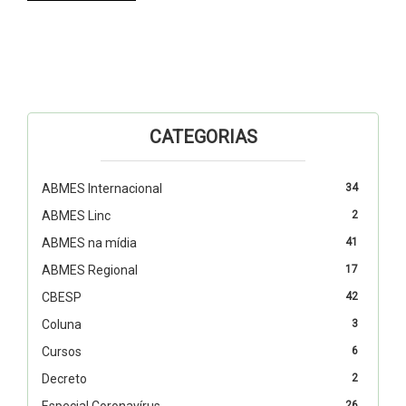
CATEGORIAS
ABMES Internacional
34
ABMES Linc
2
ABMES na mídia
41
ABMES Regional
17
CBESP
42
Coluna
3
Cursos
6
Decreto
2
Especial Coronavírus
26