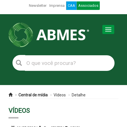
Newsletter
Imprensa
CAA
Associados
Toggle
navigation
Central de mídia
Vídeos
Detalhe
VÍDEOS