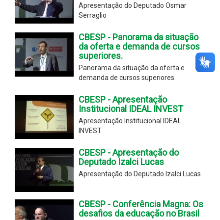
Apresentação do Deputado Osmar
Serraglio
CBESP - Panorama da situação
da oferta e demanda de cursos
superiores.
Panorama da situação da oferta e
demanda de cursos superiores.
CBESP - Apresentação
Institucional IDEAL INVEST
Apresentação Institucional IDEAL
INVEST
CBESP - Apresentação do
Deputado Izalci Lucas
Apresentação do Deputado Izalci Lucas
CBESP - Conferência Magna: Os
desafios da educação no Brasil