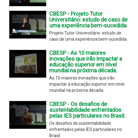
CBESP - Projeto Tutor
Universitário: estudo de caso de
uma experiência bem-sucedida.
Projeto Tutor Universitário: estudo de
caso de uma experiência bem-sucedida.
CBESP - As 10 maiores
inovações que irão impactar a
educação superior em nível
mundial na próxima década.
As 10 maiores inovações que irão
impactar a educação superior em nível
mundial na próxima década.
CBESP - Os desafios de
sustentabilidade enfrentados
pelas IES particulares no Brasil.
Os desafios de sustentabilidade
enfrentados pelas IES particulares no
Brasil.