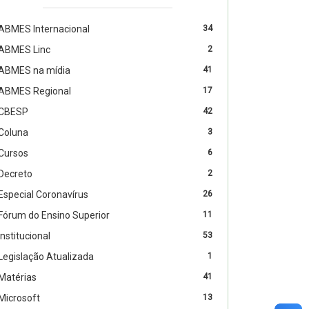
ABMES Internacional
34
ABMES Linc
2
ABMES na mídia
41
ABMES Regional
17
CBESP
42
Coluna
3
Cursos
6
Decreto
2
Especial Coronavírus
26
Fórum do Ensino Superior
11
Institucional
53
Legislação Atualizada
1
Matérias
41
Microsoft
13