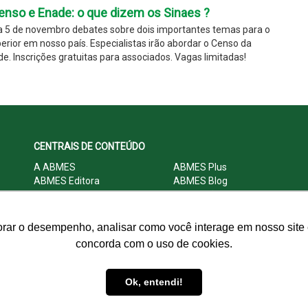
nso e Enade: o que dizem os Sinaes ?
 5 de novembro debates sobre dois importantes temas para o
erior em nosso país. Especialistas irão abordar o Censo da
e. Inscrições gratuitas para associados. Vagas limitadas!
CENTRAIS DE CONTEÚDO
A ABMES
ABMES Plus
ABMES Editora
ABMES Blog
ABMES LInC
Legislação
Central Multimídia
Imprensa
Central do Associado ABMES
Contato
orar o desempenho, analisar como você interage em nosso site e
concorda com o uso de cookies.
© 2009 - 2026 ABMES. Todos os direitos reservados.
Ok, entendi!