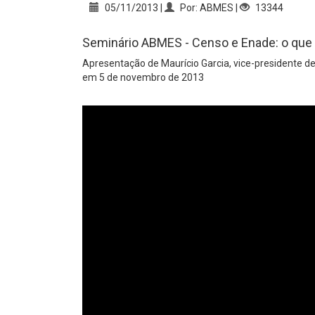
05/11/2013 |
Por: ABMES |
13344
Seminário ABMES - Censo e Enade: o que d
Apresentação de Maurício Garcia, vice-presidente de
em 5 de novembro de 2013