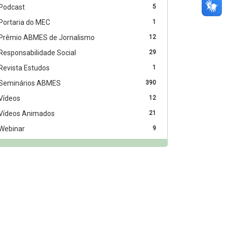
Podcast
5
Portaria do MEC
1
Prêmio ABMES de Jornalismo
12
Responsabilidade Social
29
Revista Estudos
1
Seminários ABMES
390
Vídeos
12
Vídeos Animados
21
Webinar
9