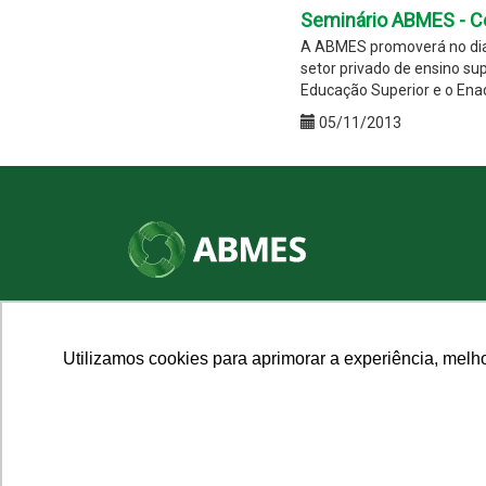
Seminário ABMES - Ce
A ABMES promoverá no dia
setor privado de ensino sup
Educação Superior e o Enad
05/11/2013
SHN Qd. 01, Bl. "F", Entrada "A", Conj. "A"
Edifício Vision Work & Live, 9º andar
CEP: 70.701-060 - Asa Norte, Brasília/DF
Utilizamos cookies para aprimorar a experiência, melh
Fone: (61) 3961-9832 | E-mail: abmes@abmes.org.br