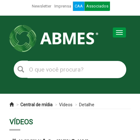
Newsletter
Imprensa
CAA
Associados
Toggle
navigation
Central de mídia
Vídeos
Detalhe
VÍDEOS