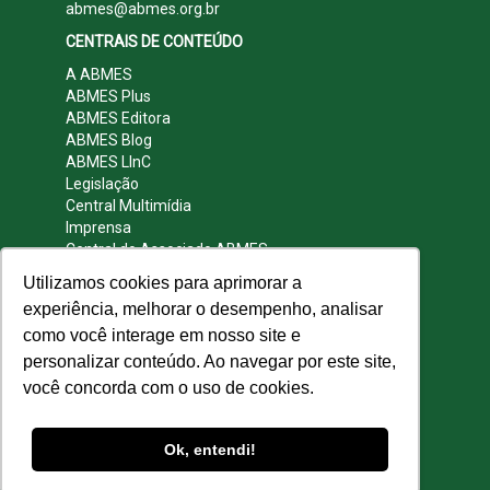
abmes@abmes.org.br
CENTRAIS DE CONTEÚDO
A ABMES
ABMES Plus
ABMES Editora
ABMES Blog
ABMES LInC
Legislação
Central Multimídia
Imprensa
Central do Associado ABMES
Contato
Utilizamos cookies para aprimorar a
REDES SOCIAIS
experiência, melhorar o desempenho, analisar
como você interage em nosso site e
personalizar conteúdo. Ao navegar por este site,
você concorda com o uso de cookies.
© 2009 - 2026 ABMES. Todos os direitos
reservados.
Ok, entendi!