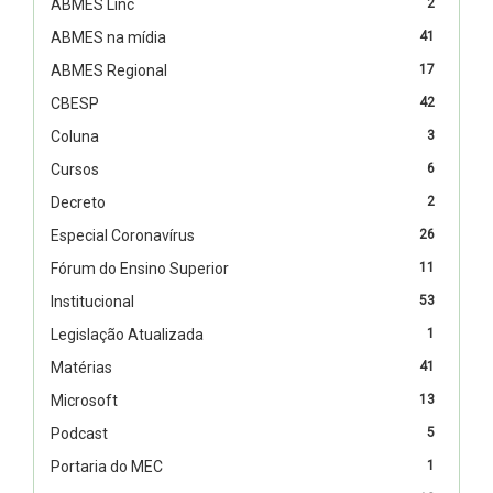
ABMES Linc
2
ABMES na mídia
41
ABMES Regional
17
CBESP
42
Coluna
3
Cursos
6
Decreto
2
Especial Coronavírus
26
Fórum do Ensino Superior
11
Institucional
53
Legislação Atualizada
1
Matérias
41
Microsoft
13
Podcast
5
Portaria do MEC
1