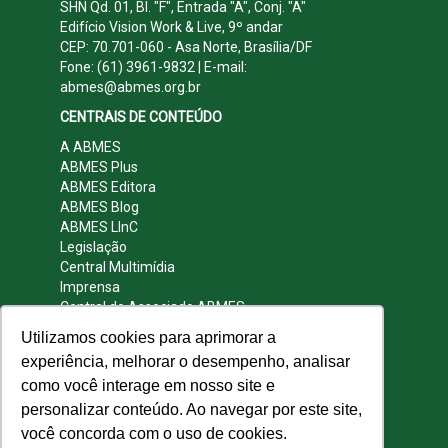
SHN Qd. 01, Bl. "F", Entrada "A", Conj. "A"
Edifício Vision Work & Live, 9º andar
CEP: 70.701-060 - Asa Norte, Brasília/DF
Fone: (61) 3961-9832 | E-mail:
abmes@abmes.org.br
CENTRAIS DE CONTEÚDO
A ABMES
ABMES Plus
ABMES Editora
ABMES Blog
ABMES LInC
Legislação
Central Multimídia
Imprensa
Central do Associado ABMES
Contato
Utilizamos cookies para aprimorar a
REDES SOCIAIS
experiência, melhorar o desempenho, analisar
como você interage em nosso site e
personalizar conteúdo. Ao navegar por este site,
você concorda com o uso de cookies.