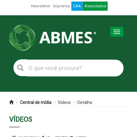
Newsletter
Imprensa
CAA
Associados
Toggle
navigation
Central de mídia
Vídeos
Detalhe
VÍDEOS