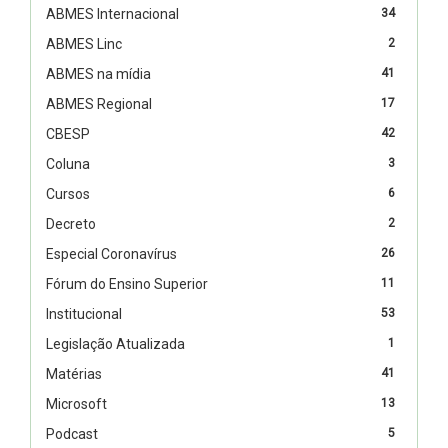
ABMES Internacional
34
ABMES Linc
2
ABMES na mídia
41
ABMES Regional
17
CBESP
42
Coluna
3
Cursos
6
Decreto
2
Especial Coronavírus
26
Fórum do Ensino Superior
11
Institucional
53
Legislação Atualizada
1
Matérias
41
Microsoft
13
Podcast
5