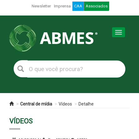
Newsletter
Imprensa
CAA
Associados
Toggle
navigation
Central de mídia
Vídeos
Detalhe
VÍDEOS