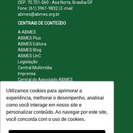
CEP: 70.701-060 - Asa Norte, Brasília/DF
Fone: (61) 3961-9832 | E-mail:
abmes@abmes.org.br
CENTRAIS DE CONTEÚDO
A ABMES
ABMES Plus
ABMES Editora
ABMES Blog
ABMES LInC
Legislação
Central Multimídia
Imprensa
Central do Associado ABMES
Contato
Utilizamos cookies para aprimorar a
REDES SOCIAIS
experiência, melhorar o desempenho, analisar
como você interage em nosso site e
personalizar conteúdo. Ao navegar por este site,
você concorda com o uso de cookies.
© 2009 - 2026 ABMES. Todos os direitos
reservados.