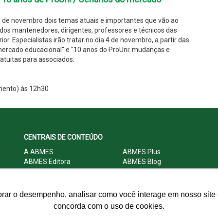
de novembro dois temas atuais e importantes que vão ao
dos mantenedores, dirigentes, professores e técnicos das
ior. Especialistas irão tratar no dia 4 de novembro, a partir das
 mercado educacional" e "10 anos do ProUni: mudanças e
ratuitas para associados.
mento) às 12h30
CENTRAIS DE CONTEÚDO
A ABMES
ABMES Plus
ABMES Editora
ABMES Blog
ABMES LInC
Legislação
Central Multimídia
Imprensa
Central do Associado ABMES
Contato
orar o desempenho, analisar como você interage em nosso site e
concorda com o uso de cookies.