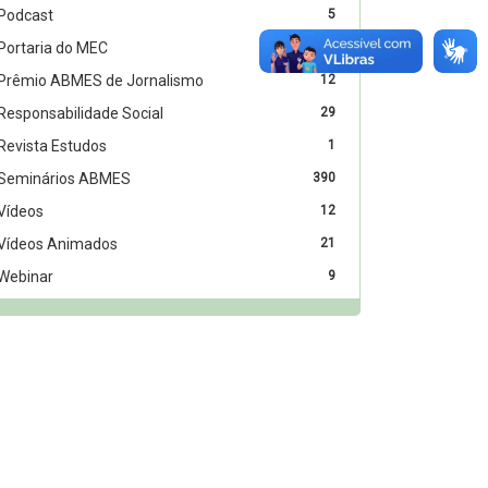
Podcast
5
Portaria do MEC
1
Prêmio ABMES de Jornalismo
12
Responsabilidade Social
29
Revista Estudos
1
Seminários ABMES
390
Vídeos
12
Vídeos Animados
21
Webinar
9