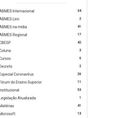
ABMES Internacional
34
ABMES Linc
2
ABMES na mídia
41
ABMES Regional
17
CBESP
42
Coluna
3
Cursos
6
Decreto
2
Especial Coronavírus
26
Fórum do Ensino Superior
11
Institucional
53
Legislação Atualizada
1
Matérias
41
Microsoft
13