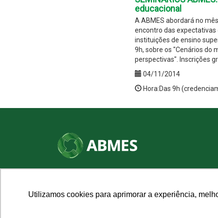
educacional
A ABMES abordará no mês 
encontro das expectativas 
instituições de ensino super
9h, sobre os "Cenários do
perspectivas". Inscrições g
04/11/2014
Hora:Das 9h (credencia
SHN Qd. 01, Bl. "F", Entrada "A", Conj. "A"
Edifício Vision Work & Live, 9º andar
CEP: 70.701-060 - Asa Norte, Brasília/DF
Utilizamos cookies para aprimorar a experiência, melh
Fone: (61) 3961-9832 | E-mail: abmes@abmes.org.br