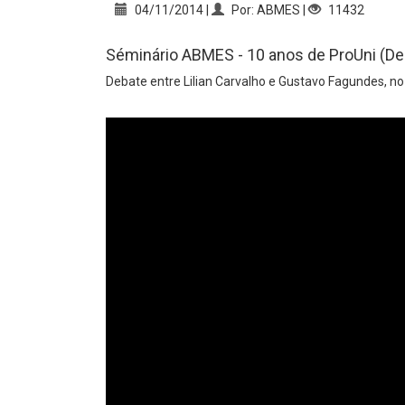
04/11/2014 |
Por: ABMES |
11432
Séminário ABMES - 10 anos de ProUni (De
Debate entre Lilian Carvalho e Gustavo Fagundes, no