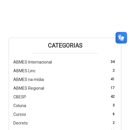
CATEGORIAS
ABMES Internacional
34
ABMES Linc
2
ABMES na mídia
41
ABMES Regional
17
CBESP
42
Coluna
3
Cursos
6
Decreto
2