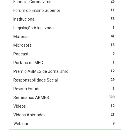
Especial Coronavírus
26
Fórum do Ensino Superior
11
Institucional
53
Legislação Atualizada
1
Matérias
41
Microsoft
13
Podcast
5
Portaria do MEC
1
Prêmio ABMES de Jornalismo
12
Responsabilidade Social
29
Revista Estudos
1
Seminários ABMES
390
Vídeos
12
Vídeos Animados
21
Webinar
9