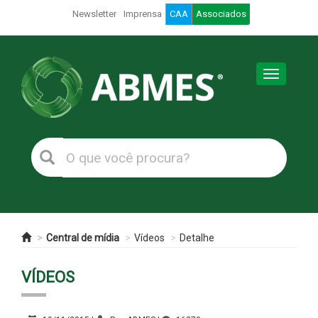
Newsletter
Imprensa
CAA
Associados
Toggle
navigation
Central de mídia
Vídeos
Detalhe
VÍDEOS