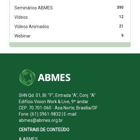
Seminários ABMES
390
Vídeos
12
Vídeos Animados
21
Webinar
9
SHN Qd. 01, Bl. "F", Entrada "A", Conj. "A"
Edifício Vision Work & Live, 9º andar
CEP: 70.701-060 - Asa Norte, Brasília/DF
Fone: (61) 3961-9832 | E-mail:
abmes@abmes.org.br
CENTRAIS DE CONTEÚDO
A ABMES