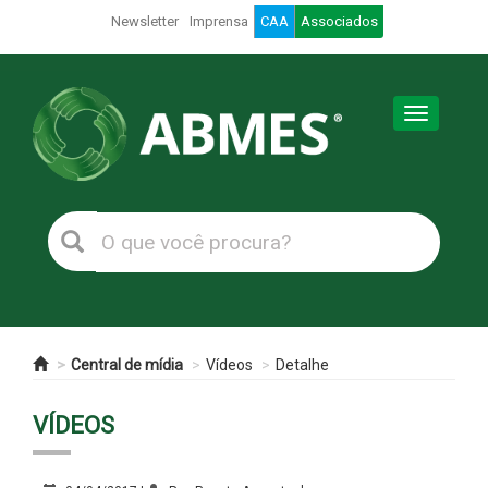
Newsletter
Imprensa
CAA
Associados
Toggle
navigation
Central de mídia
Vídeos
Detalhe
VÍDEOS