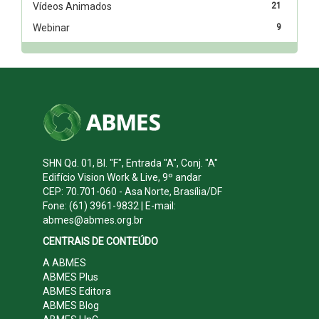
Vídeos Animados
21
Webinar
9
SHN Qd. 01, Bl. "F", Entrada "A", Conj. "A"
Edifício Vision Work & Live, 9º andar
CEP: 70.701-060 - Asa Norte, Brasília/DF
Fone: (61) 3961-9832 | E-mail:
abmes@abmes.org.br
CENTRAIS DE CONTEÚDO
A ABMES
ABMES Plus
ABMES Editora
ABMES Blog