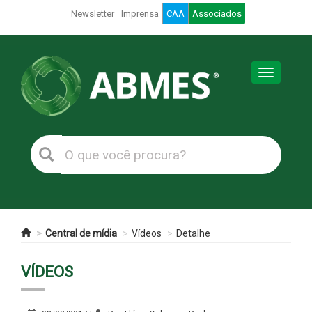
Newsletter
Imprensa
CAA
Associados
Toggle
navigation
Central de mídia
Vídeos
Detalhe
VÍDEOS