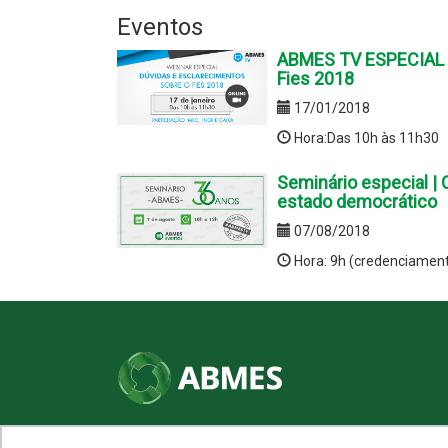
Eventos
ABMES TV ESPECIAL -
Fies 2018
17/01/2018
Hora:Das 10h às 11h30
Seminário especial | 
estado democrático
07/08/2018
Hora: 9h (credenciamen
SHN Qd. 01, Bl. "F", Entrada "A", Conj. "A"