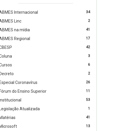
ABMES Internacional
34
ABMES Linc
2
ABMES na mídia
41
ABMES Regional
17
CBESP
42
Coluna
3
Cursos
6
Decreto
2
Especial Coronavírus
26
Fórum do Ensino Superior
11
Institucional
53
Legislação Atualizada
1
Matérias
41
Microsoft
13