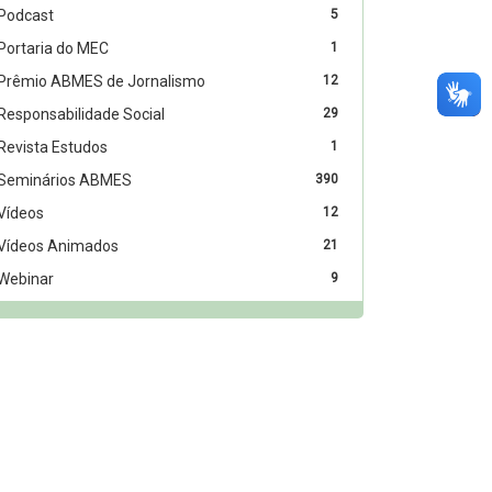
Podcast
5
Portaria do MEC
1
Prêmio ABMES de Jornalismo
12
Responsabilidade Social
29
Revista Estudos
1
Seminários ABMES
390
Vídeos
12
Vídeos Animados
21
Webinar
9