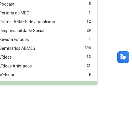
Podcast
5
Portaria do MEC
1
Prêmio ABMES de Jornalismo
12
Responsabilidade Social
29
Revista Estudos
1
Seminários ABMES
390
Vídeos
12
Vídeos Animados
21
Webinar
9