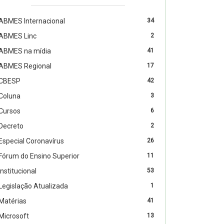
ABMES Internacional
34
ABMES Linc
2
ABMES na mídia
41
ABMES Regional
17
CBESP
42
Coluna
3
Cursos
6
Decreto
2
Especial Coronavírus
26
Fórum do Ensino Superior
11
Institucional
53
Legislação Atualizada
1
Matérias
41
Microsoft
13