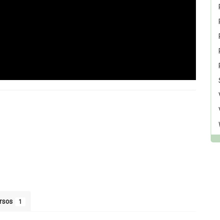
rsos
1