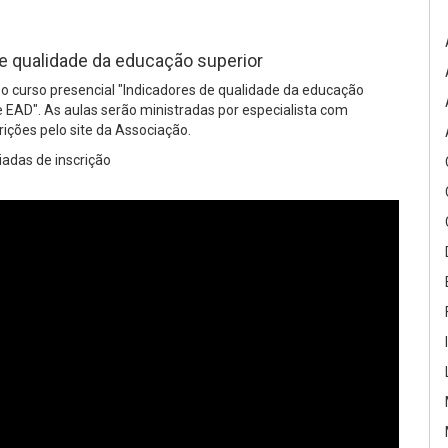
e qualidade da educação superior
á o curso presencial "Indicadores de qualidade da educação
e EAD". As aulas serão ministradas por especialista com
rições pelo site da Associação.
adas de inscrição