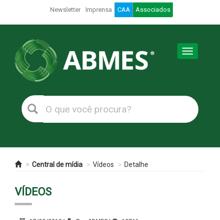
Newsletter
Imprensa
CAA
Associados
Toggle
navigation
Central de mídia
Vídeos
Detalhe
VÍDEOS