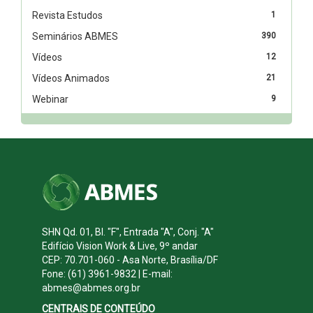
Revista Estudos
1
Seminários ABMES
390
Vídeos
12
Vídeos Animados
21
Webinar
9
SHN Qd. 01, Bl. "F", Entrada "A", Conj. "A"
Edifício Vision Work & Live, 9º andar
CEP: 70.701-060 - Asa Norte, Brasília/DF
Fone: (61) 3961-9832 | E-mail:
abmes@abmes.org.br
CENTRAIS DE CONTEÚDO