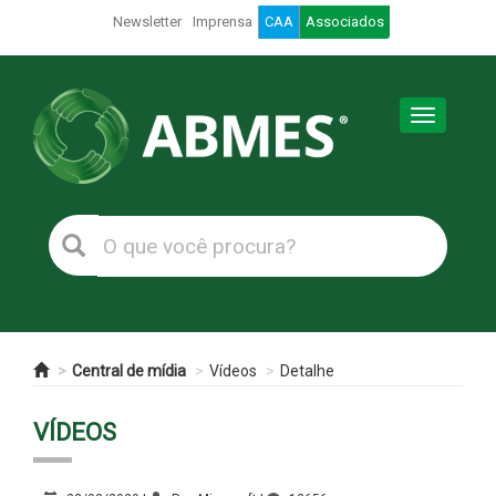
Newsletter
Imprensa
CAA
Associados
Toggle
navigation
Central de mídia
Vídeos
Detalhe
VÍDEOS