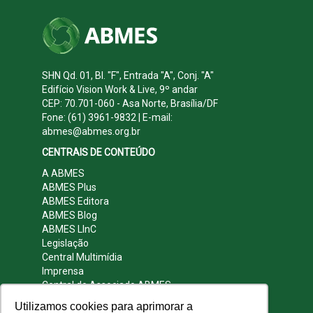
SHN Qd. 01, Bl. "F", Entrada "A", Conj. "A"
Edifício Vision Work & Live, 9º andar
CEP: 70.701-060 - Asa Norte, Brasília/DF
Fone: (61) 3961-9832 | E-mail:
abmes@abmes.org.br
CENTRAIS DE CONTEÚDO
A ABMES
ABMES Plus
ABMES Editora
ABMES Blog
ABMES LInC
Legislação
Central Multimídia
Imprensa
Central do Associado ABMES
Contato
Utilizamos cookies para aprimorar a