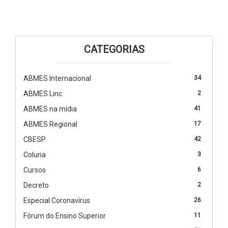
CATEGORIAS
ABMES Internacional
34
ABMES Linc
2
ABMES na mídia
41
ABMES Regional
17
CBESP
42
Coluna
3
Cursos
6
Decreto
2
Especial Coronavírus
26
Fórum do Ensino Superior
11