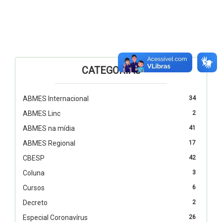
CATEGORIAS
ABMES Internacional
34
ABMES Linc
2
ABMES na mídia
41
ABMES Regional
17
CBESP
42
Coluna
3
Cursos
6
Decreto
2
Especial Coronavírus
26