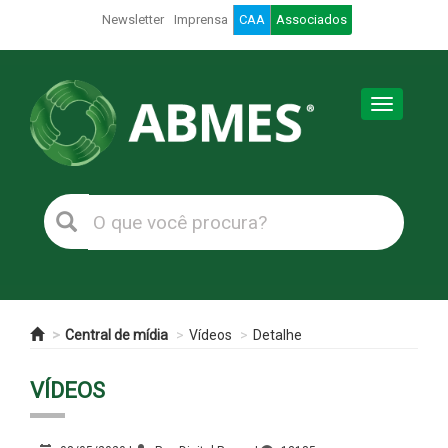
Newsletter
Imprensa
CAA
Associados
Toggle
navigation
Central de mídia
Vídeos
Detalhe
VÍDEOS