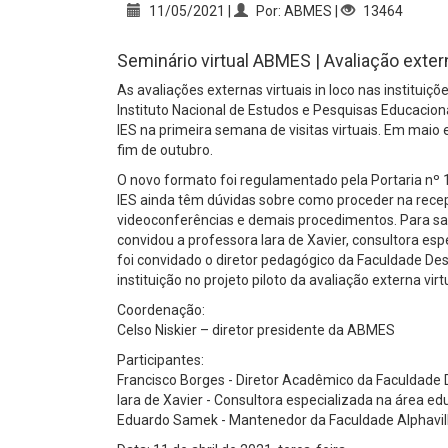
11/05/2021 |
Por: ABMES |
13464
Seminário virtual ABMES | Avaliação extern
As avaliações externas virtuais in loco nas instituiç
Instituto Nacional de Estudos e Pesquisas Educacion
IES na primeira semana de visitas virtuais. Em maio e
fim de outubro.
O novo formato foi regulamentado pela Portaria nº 
IES ainda têm dúvidas sobre como proceder na rece
videoconferências e demais procedimentos. Para san
convidou a professora Iara de Xavier, consultora e
foi convidado o diretor pedagógico da Faculdade Des
instituição no projeto piloto da avaliação externa virtu
Coordenação:
Celso Niskier – diretor presidente da ABMES
Participantes:
Francisco Borges - Diretor Acadêmico da Faculdade
Iara de Xavier - Consultora especializada na área 
Eduardo Samek - Mantenedor da Faculdade Alphavil