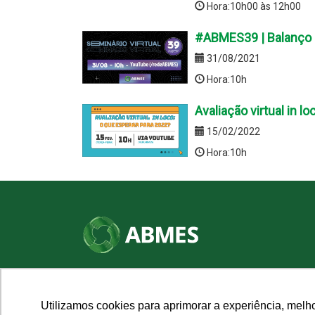
Hora:10h00 às 12h00
#ABMES39 | Balanço e 
31/08/2021
Hora:10h
Avaliação virtual in l
15/02/2022
Hora:10h
SHN Qd. 01, Bl. "F", Entrada "A", Conj. "A"
Edifício Vision Work & Live, 9º andar
CEP: 70.701-060 - Asa Norte, Brasília/DF
Utilizamos cookies para aprimorar a experiência, melh