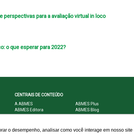
perspectivas para a avaliação virtual in loco
oco: o que esperar para 2022?
CENTRAIS DE CONTEÚDO
A ABMES
ABMES Plus
ABMES Editora
ABMES Blog
ABMES LInC
Legislação
Central Multimídia
Imprensa
Central do Associado ABMES
Contato
orar o desempenho, analisar como você interage em nosso site e