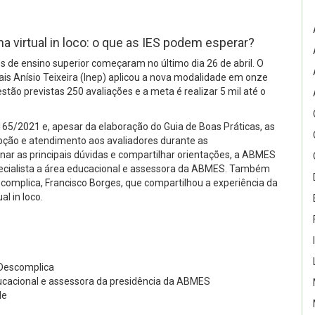
a virtual in loco: o que as IES podem esperar?
ões de ensino superior começaram no último dia 26 de abril. O
ais Anísio Teixeira (Inep) aplicou a nova modalidade em onze
stão previstas 250 avaliações e a meta é realizar 5 mil até o
165/2021 e, apesar da elaboração do Guia de Boas Práticas, as
pção e atendimento aos avaliadores durante as
ar as principais dúvidas e compartilhar orientações, a ABMES
specialista a área educacional e assessora da ABMES. Também
complica, Francisco Borges, que compartilhou a experiência da
al in loco.
 Descomplica
educacional e assessora da presidência da ABMES
le