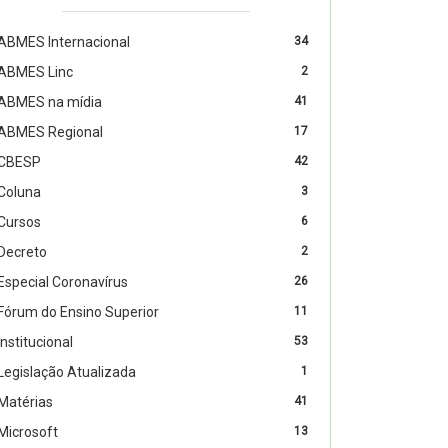
ABMES Internacional
34
ABMES Linc
2
ABMES na mídia
41
ABMES Regional
17
CBESP
42
Coluna
3
Cursos
6
Decreto
2
Especial Coronavírus
26
Fórum do Ensino Superior
11
Institucional
53
Legislação Atualizada
1
Matérias
41
Microsoft
13