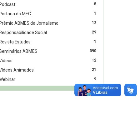
Podcast
5
Portaria do MEC
1
Prêmio ABMES de Jornalismo
12
Responsabilidade Social
29
Revista Estudos
1
Seminários ABMES
390
Vídeos
12
Vídeos Animados
21
Webinar
9