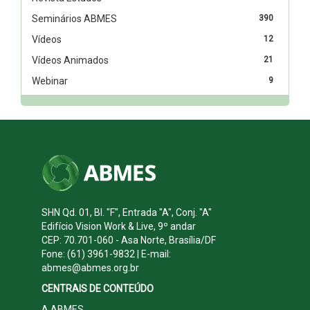
Seminários ABMES
390
Vídeos
12
Vídeos Animados
21
Webinar
9
SHN Qd. 01, Bl. "F", Entrada "A", Conj. "A"
Edifício Vision Work & Live, 9º andar
CEP: 70.701-060 - Asa Norte, Brasília/DF
Fone: (61) 3961-9832 | E-mail:
abmes@abmes.org.br
CENTRAIS DE CONTEÚDO
A ABMES