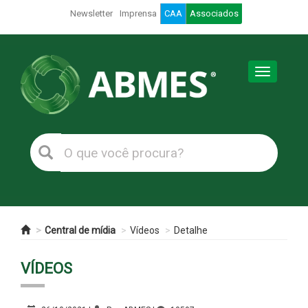
Newsletter
Imprensa
CAA
Associados
Toggle
navigation
Central de mídia
Vídeos
Detalhe
VÍDEOS