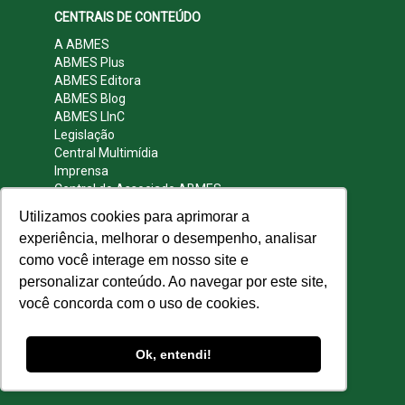
CENTRAIS DE CONTEÚDO
A ABMES
ABMES Plus
ABMES Editora
ABMES Blog
ABMES LInC
Legislação
Central Multimídia
Imprensa
Central do Associado ABMES
Contato
Utilizamos cookies para aprimorar a
REDES SOCIAIS
experiência, melhorar o desempenho, analisar
como você interage em nosso site e
personalizar conteúdo. Ao navegar por este site,
você concorda com o uso de cookies.
© 2009 - 2026 ABMES. Todos os direitos
reservados.
Ok, entendi!