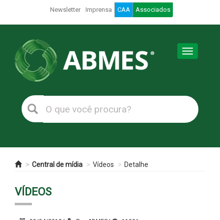
Newsletter
Imprensa
CAA
Associados
Toggle
navigation
Central de mídia
Vídeos
Detalhe
VÍDEOS