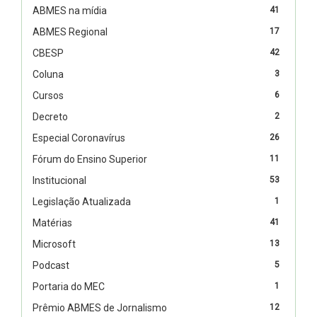
ABMES na mídia
41
ABMES Regional
17
CBESP
42
Coluna
3
Cursos
6
Decreto
2
Especial Coronavírus
26
Fórum do Ensino Superior
11
Institucional
53
Legislação Atualizada
1
Matérias
41
Microsoft
13
Podcast
5
Portaria do MEC
1
Prêmio ABMES de Jornalismo
12