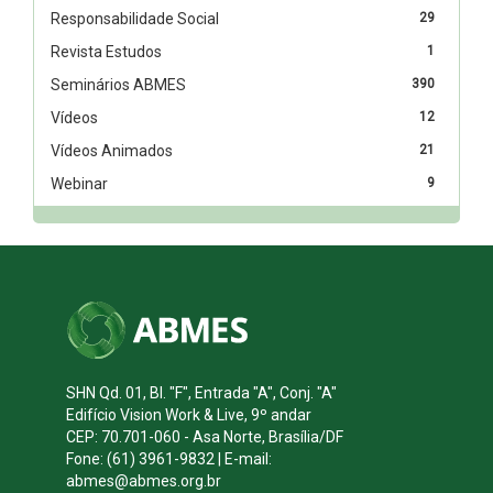
Responsabilidade Social
29
Revista Estudos
1
Seminários ABMES
390
Vídeos
12
Vídeos Animados
21
Webinar
9
SHN Qd. 01, Bl. "F", Entrada "A", Conj. "A"
Edifício Vision Work & Live, 9º andar
CEP: 70.701-060 - Asa Norte, Brasília/DF
Fone: (61) 3961-9832 | E-mail:
abmes@abmes.org.br