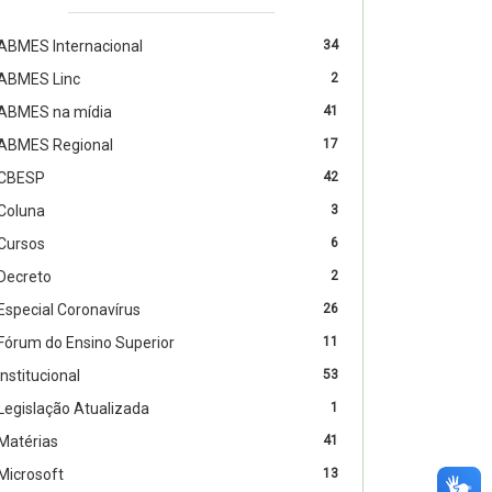
ABMES Internacional
34
ABMES Linc
2
ABMES na mídia
41
ABMES Regional
17
CBESP
42
Coluna
3
Cursos
6
Decreto
2
Especial Coronavírus
26
Fórum do Ensino Superior
11
Institucional
53
Legislação Atualizada
1
Matérias
41
Microsoft
13