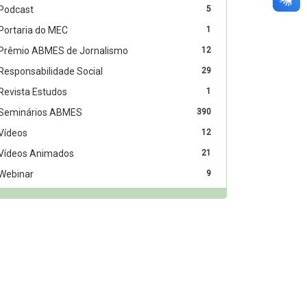
Podcast
5
Portaria do MEC
1
Prêmio ABMES de Jornalismo
12
Responsabilidade Social
29
Revista Estudos
1
Seminários ABMES
390
Vídeos
12
Vídeos Animados
21
Webinar
9