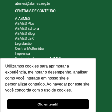
abmes@abmes.org.br
CENTRAIS DE CONTEÚDO
A ABMES
ABMES Plus
ABMES Editora
ABMES Blog
ABMES LInC
Legislação
Central Multimídia
Imprensa
Central do Associado ABMES
Contato
Utilizamos cookies para aprimorar a
REDES SOCIAIS
experiência, melhorar o desempenho, analisar
como você interage em nosso site e
personalizar conteúdo. Ao navegar por este site,
você concorda com o uso de cookies.
© 2009 - 2026 ABMES. Todos os direitos
reservados.
Ok, entendi!