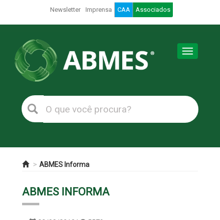
Newsletter
Imprensa
CAA
Associados
Toggle
navigation
ABMES Informa
ABMES INFORMA