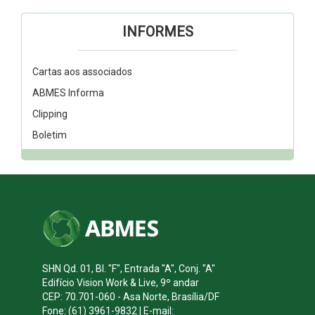
INFORMES
Cartas aos associados
ABMES Informa
Clipping
Boletim
SHN Qd. 01, Bl. "F", Entrada "A", Conj. "A"
Edifício Vision Work & Live, 9º andar
CEP: 70.701-060 - Asa Norte, Brasília/DF
Fone: (61) 3961-9832 | E-mail: