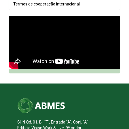
Termos de cooperação internacional
// DQh7BGCfnn0
SHN Qd. 01, Bl. "F", Entrada "A", Conj. "A"
Edifício Vision Work & Live, 9º andar