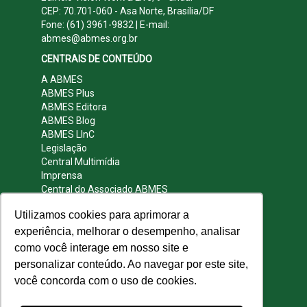
CEP: 70.701-060 - Asa Norte, Brasília/DF
Fone: (61) 3961-9832 | E-mail:
abmes@abmes.org.br
CENTRAIS DE CONTEÚDO
A ABMES
ABMES Plus
ABMES Editora
ABMES Blog
ABMES LInC
Legislação
Central Multimídia
Imprensa
Central do Associado ABMES
Contato
Utilizamos cookies para aprimorar a
REDES SOCIAIS
experiência, melhorar o desempenho, analisar
como você interage em nosso site e
personalizar conteúdo. Ao navegar por este site,
você concorda com o uso de cookies.
© 2009 - 2026 ABMES. Todos os direitos