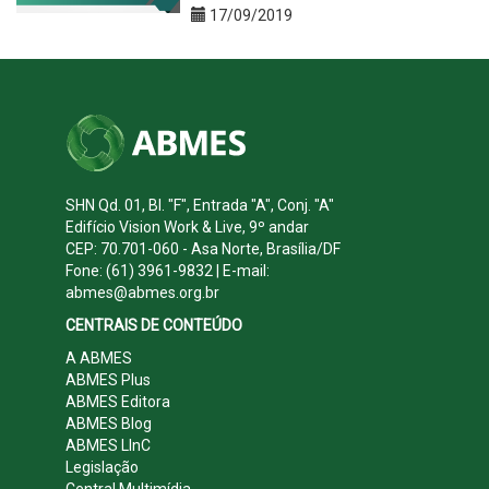
17/09/2019
SHN Qd. 01, Bl. "F", Entrada "A", Conj. "A"
Edifício Vision Work & Live, 9º andar
CEP: 70.701-060 - Asa Norte, Brasília/DF
Fone: (61) 3961-9832 | E-mail:
abmes@abmes.org.br
CENTRAIS DE CONTEÚDO
A ABMES
ABMES Plus
ABMES Editora
ABMES Blog
ABMES LInC
Legislação
Central Multimídia