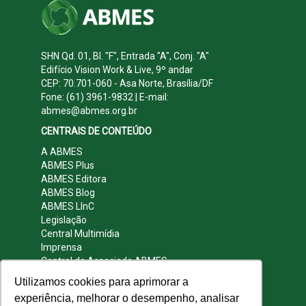
SHN Qd. 01, Bl. "F", Entrada "A", Conj. "A"
Edifício Vision Work & Live, 9º andar
CEP: 70.701-060 - Asa Norte, Brasília/DF
Fone: (61) 3961-9832 | E-mail:
abmes@abmes.org.br
CENTRAIS DE CONTEÚDO
A ABMES
ABMES Plus
ABMES Editora
ABMES Blog
ABMES LInC
Legislação
Central Multimídia
Imprensa
Central do Associado ABMES
Contato
Utilizamos cookies para aprimorar a
REDES SOCIAIS
experiência, melhorar o desempenho, analisar