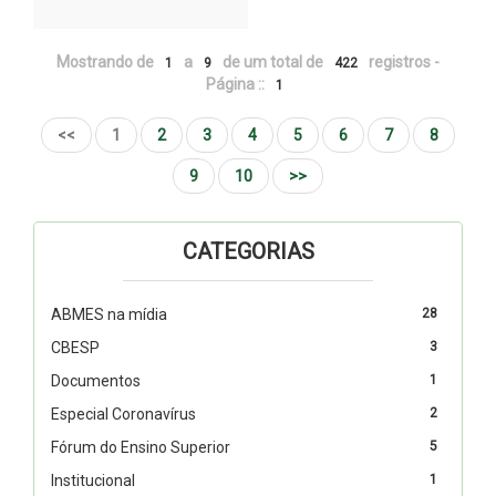
Mostrando de
a
de um total de
registros -
1
9
422
Página ::
1
<<
1
2
3
4
5
6
7
8
9
10
>>
CATEGORIAS
ABMES na mídia
28
CBESP
3
Documentos
1
Especial Coronavírus
2
Fórum do Ensino Superior
5
Institucional
1