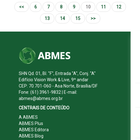
<<
6
7
8
9
10
11
12
13
14
15
>>
SHN Qd. 01, Bl. "F", Entrada "A", Conj. "A"
Edifício Vision Work & Live, 9º andar
CEP: 70.701-060 - Asa Norte, Brasília/DF
Fone: (61) 3961-9832 | E-mail:
abmes@abmes.org.br
CENTRAIS DE CONTEÚDO
A ABMES
ABMES Plus
ABMES Editora
ABMES Blog