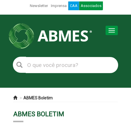
Newsletter
Imprensa
CAA
Associados
Toggle
navigation
ABMES Boletim
ABMES BOLETIM