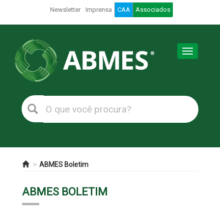
Newsletter
Imprensa
CAA
Associados
Toggle
navigation
ABMES Boletim
ABMES BOLETIM