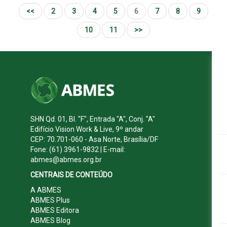
<<
2
3
4
5
6
7
8
9
10
11
>>
SHN Qd. 01, Bl. "F", Entrada "A", Conj. "A"
Edifício Vision Work & Live, 9º andar
CEP: 70.701-060 - Asa Norte, Brasília/DF
Fone: (61) 3961-9832 | E-mail:
abmes@abmes.org.br
CENTRAIS DE CONTEÚDO
A ABMES
ABMES Plus
ABMES Editora
ABMES Blog