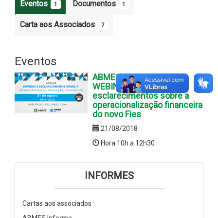
Eventos
Documentos
1
1
Carta aos Associados
7
Eventos
ABMES TV ESPECIAL -
WEBINAR: Dúvidas e
esclarecimentos sobre a
operacionalização financeira
do novo Fies
21/08/2018
Hora:10h a 12h30
INFORMES
Cartas aos associados
ABMES Informa