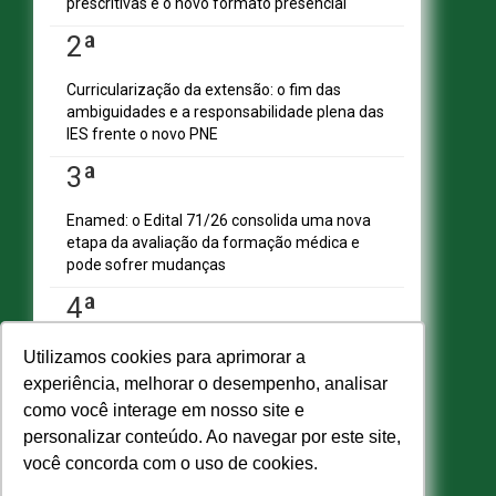
prescritivas e o novo formato presencial
Edifício Vision Work & Live, 9º andar
CEP: 70.701-060 - Asa Norte, Brasília/DF
2ª
Fone: (61) 3961-9832 | E-mail:
abmes@abmes.org.br
Curricularização da extensão: o fim das
ambiguidades e a responsabilidade plena das
CENTRAIS DE CONTEÚDO
IES frente o novo PNE
A ABMES
ABMES Plus
3ª
ABMES Editora
ABMES Blog
Enamed: o Edital 71/26 consolida uma nova
ABMES LInC
etapa da avaliação da formação médica e
Legislação
pode sofrer mudanças
Central Multimídia
4ª
Imprensa
Central do Associado ABMES
Contato
Desenrola Fies: o impacto positivo para
Utilizamos cookies para aprimorar a
estudantes e instituições
REDES SOCIAIS
experiência, melhorar o desempenho, analisar
5ª
como você interage em nosso site e
personalizar conteúdo. Ao navegar por este site,
ABMES lança Guia Prático sobre a NR-1 e
você concorda com o uso de cookies.
acende alerta para adequação urgente das
© 2009 - 2026 ABMES. Todos os direitos