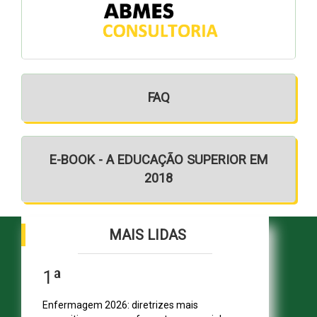
FAQ
E-BOOK - A EDUCAÇÃO SUPERIOR EM
2018
MAIS LIDAS
1ª
Enfermagem 2026: diretrizes mais
SHN Qd. 01, Bl. "F", Entrada "A", Conj. "A"