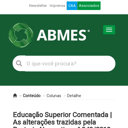
Newsletter
Imprensa
CAA
Associados
Toggle
navigation
Conteúdo
Colunas
Detalhe
Educação Superior Comentada |
As alterações trazidas pela