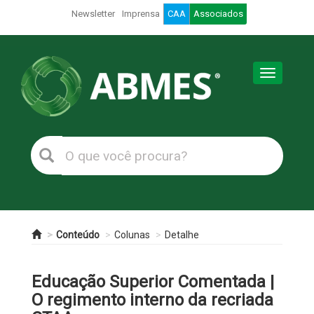
Newsletter
Imprensa
CAA
Associados
Toggle
navigation
Conteúdo
Colunas
Detalhe
Educação Superior Comentada |
O regimento interno da recriada