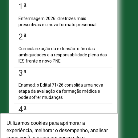
1ª
Enfermagem 2026: diretrizes mais
SHN Qd. 01, Bl. "F", Entrada "A", Conj. "A"
prescritivas e o novo formato presencial
Edifício Vision Work & Live, 9º andar
CEP: 70.701-060 - Asa Norte, Brasília/DF
2ª
Fone: (61) 3961-9832 | E-mail:
abmes@abmes.org.br
Curricularização da extensão: o fim das
ambiguidades e a responsabilidade plena das
CENTRAIS DE CONTEÚDO
IES frente o novo PNE
A ABMES
ABMES Plus
3ª
ABMES Editora
ABMES Blog
Enamed: o Edital 71/26 consolida uma nova
ABMES LInC
etapa da avaliação da formação médica e
Legislação
pode sofrer mudanças
Central Multimídia
4ª
Imprensa
Central do Associado ABMES
Contato
Desenrola Fies: o impacto positivo para
Utilizamos cookies para aprimorar a
estudantes e instituições
REDES SOCIAIS
experiência, melhorar o desempenho, analisar
como você interage em nosso site e