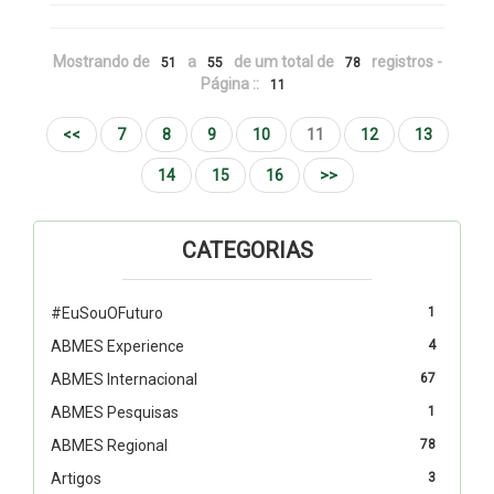
Mostrando de
a
de um total de
registros -
51
55
78
Página ::
11
<<
7
8
9
10
11
12
13
14
15
16
>>
CATEGORIAS
#EuSouOFuturo
1
ABMES Experience
4
ABMES Internacional
67
ABMES Pesquisas
1
ABMES Regional
78
Artigos
3