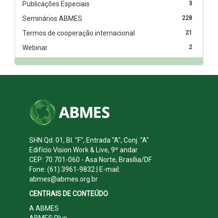
Publicações Especiais
3
Seminários ABMES
228
Termos de cooperação internacional
21
Webinar
2
SHN Qd. 01, Bl. "F", Entrada "A", Conj. "A"
Edifício Vision Work & Live, 9º andar
CEP: 70.701-060 - Asa Norte, Brasília/DF
Fone: (61) 3961-9832 | E-mail:
abmes@abmes.org.br
CENTRAIS DE CONTEÚDO
A ABMES
ABMES Plus