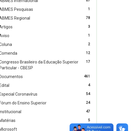
ABMES Internacional
67
ABMES Pesquisas
1
ABMES Regional
78
Artigos
3
Aviso
1
Coluna
2
Comenda
12
Congresso Brasileiro da Educação Superior
17
Particular - CBESP
Documentos
461
Edital
4
Especial Coronavírus
54
Fórum do Ensino Superior
24
Institucional
47
Matérias
5
Microsoft
2