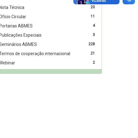
Nota Técnica
20
Ofício Circular
11
Portarias ABMES
4
Publicações Especiais
3
Seminários ABMES
228
Termos de cooperação internacional
21
Webinar
2