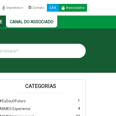
Imprensa
Contato
CAA
Associados
E
CANAL DO ASSOCIADO
CATEGORIAS
#EuSouOFuturo
1
ABMES Experience
4