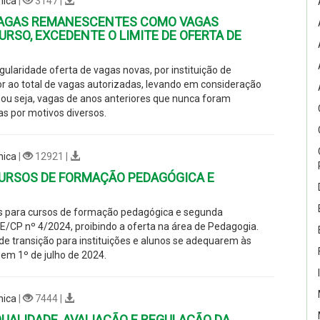
nica
|
3147 |
 VAGAS REMANESCENTES COMO VAGAS
URSO, EXCEDENTE O LIMITE DE OFERTA DE
ularidade oferta de vagas novas, por instituição de
r ao total de vagas autorizadas, levando em consideração
 ou seja, vagas de anos anteriores que nunca foram
s por motivos diversos.
nica
|
12921 |
CURSOS DE FORMAÇÃO PEDAGÓGICA E
es para cursos de formação pedagógica e segunda
E/CP nº 4/2024, proibindo a oferta na área de Pedagogia
.
de transição para instituições e alunos se adequarem às
em 1º de julho de 2024.
nica
|
7444 |
QUALIDADE, AVALIAÇÃO E REGULAÇÃO DA