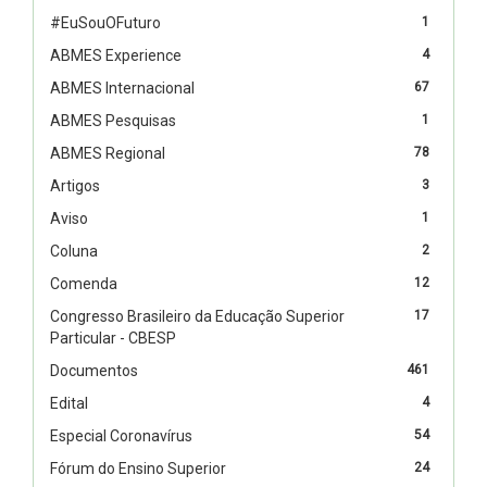
#EuSouOFuturo
1
ABMES Experience
4
ABMES Internacional
67
ABMES Pesquisas
1
ABMES Regional
78
Artigos
3
Aviso
1
Coluna
2
Comenda
12
Congresso Brasileiro da Educação Superior
17
Particular - CBESP
Documentos
461
Edital
4
Especial Coronavírus
54
Fórum do Ensino Superior
24