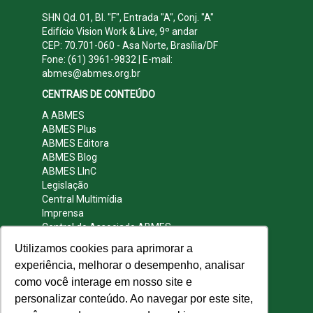
SHN Qd. 01, Bl. "F", Entrada "A", Conj. "A"
Edifício Vision Work & Live, 9º andar
CEP: 70.701-060 - Asa Norte, Brasília/DF
Fone: (61) 3961-9832 | E-mail:
abmes@abmes.org.br
CENTRAIS DE CONTEÚDO
A ABMES
ABMES Plus
ABMES Editora
ABMES Blog
ABMES LInC
Legislação
Central Multimídia
Imprensa
Central do Associado ABMES
Contato
Utilizamos cookies para aprimorar a
REDES SOCIAIS
experiência, melhorar o desempenho, analisar
como você interage em nosso site e
personalizar conteúdo. Ao navegar por este site,