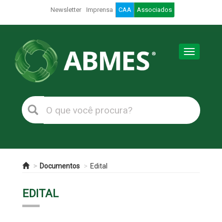
Newsletter
Imprensa
CAA
Associados
Toggle
navigation
Documentos
Edital
EDITAL