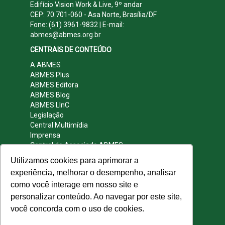
Edifício Vision Work & Live, 9º andar
CEP: 70.701-060 - Asa Norte, Brasília/DF
Fone: (61) 3961-9832 | E-mail:
abmes@abmes.org.br
CENTRAIS DE CONTEÚDO
A ABMES
ABMES Plus
ABMES Editora
ABMES Blog
ABMES LInC
Legislação
Central Multimídia
Imprensa
Central do Associado ABMES
Contato
Utilizamos cookies para aprimorar a
REDES SOCIAIS
experiência, melhorar o desempenho, analisar
como você interage em nosso site e
personalizar conteúdo. Ao navegar por este site,
você concorda com o uso de cookies.
© 2009 - 2026 ABMES. Todos os direitos