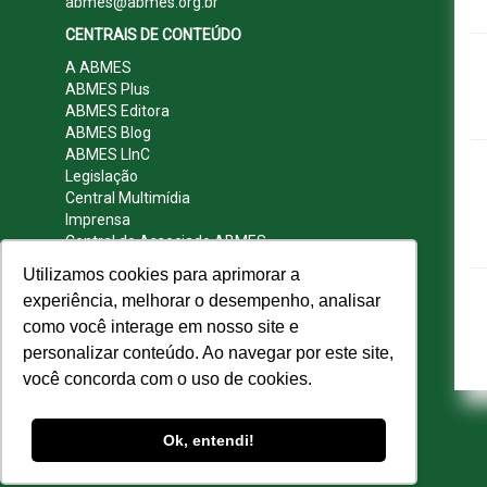
abmes@abmes.org.br
CENTRAIS DE CONTEÚDO
A ABMES
ABMES Plus
ABMES Editora
ABMES Blog
ABMES LInC
Legislação
Central Multimídia
Imprensa
Central do Associado ABMES
Contato
Utilizamos cookies para aprimorar a
REDES SOCIAIS
experiência, melhorar o desempenho, analisar
como você interage em nosso site e
personalizar conteúdo. Ao navegar por este site,
você concorda com o uso de cookies.
© 2009 - 2026 ABMES. Todos os direitos
reservados.
Ok, entendi!