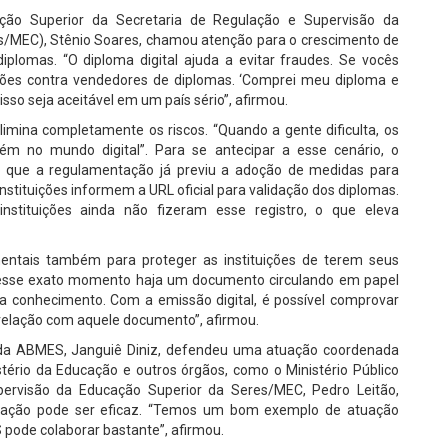
ção Superior da Secretaria de Regulação e Supervisão da
es/MEC), Stênio Soares, chamou atenção para o crescimento de
diplomas. “O diploma digital ajuda a evitar fraudes. Se vocês
ões contra vendedores de diplomas. ‘Comprei meu diploma e
isso seja aceitável em um país sério”, afirmou.
elimina completamente os riscos. “Quando a gente dificulta, os
ém no mundo digital”. Para se antecipar a esse cenário, o
o que a regulamentação já previu a adoção de medidas para
stituições informem a URL oficial para validação dos diplomas.
stituições ainda não fizeram esse registro, o que eleva
entais também para proteger as instituições de terem seus
 nesse exato momento haja um documento circulando em papel
 conhecimento. Com a emissão digital, é possível comprovar
 relação com aquele documento”, afirmou.
e da ABMES, Janguiê Diniz, defendeu uma atuação coordenada
stério da Educação e outros órgãos, como o Ministério Público
upervisão da Educação Superior da Seres/MEC, Pedro Leitão,
eração pode ser eficaz. “Temos um bom exemplo de atuação
pode colaborar bastante”, afirmou.