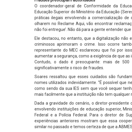
O coordenador-geral de Conformidade da Educa
Educação Superior do Ministério da Educação (Ser
práticas ilegais envolvendo a comercialização de 
olharem no Reclame Aqui, vão encontrar reclamaç
não foi entregue’. Não dá para a gente entender que 
Ele destacou, no entanto, que a digitalização não 
criminosos aprimoram o crime. Isso ocorre tamb
representante do MEC esclareceu que foi por iss
aumentar a segurança, como a exigência de que as in
Contudo, o dado é preocupante: mais de 500 in
significativamente o risco de fraudes.
Soares ressaltou que esses cuidados são fundam
nomes utilizados indevidamente. “É possível que
como sendo da sua IES sem que você sequer tenha
mais facilmente que a instituição não tem qualquer
Dada a gravidade do cenário, o diretor-president
envolvendo instituições de educação superior, Mini
Federal e a Polícia Federal. Para o diretor de S
experiências anteriores mostram que essa coop
similar no passado e temos certeza de que a ABMES 