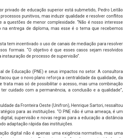
tor privado de educação superior está submetido, Pedro Leitão
processos punitivos, mas induzir qualidade e resolver conflitos
re a questões de menor complexidade. “Não é nosso interesse
o na entrega de diploma, mas esse é o tema que recebemos
asta tem incentivado o uso de canais de mediação para resolver
sos formais. “O objetivo é que esses casos sejam resolvidos
 instauração de processo de supervisão”.
l de Educação (PNE) e seus impactos no setor. A consultora
tacou que o novo plano reforça a centralidade da qualidade, da
e trata mais só de possibilitar o acesso, mas uma combinação
e ter cuidado com a permanência, a conclusão e a qualidade”,
uldade da Fronteira Oeste (Unifron), Henrique Sartori, ressaltou
ratégico para as instituições. “O PNE não é uma ameaça, é um
igital, supervisão e novas regras para a educação a distância
ndo adaptação rápida das instituições.
rmação digital não é apenas uma exigência normativa, mas uma