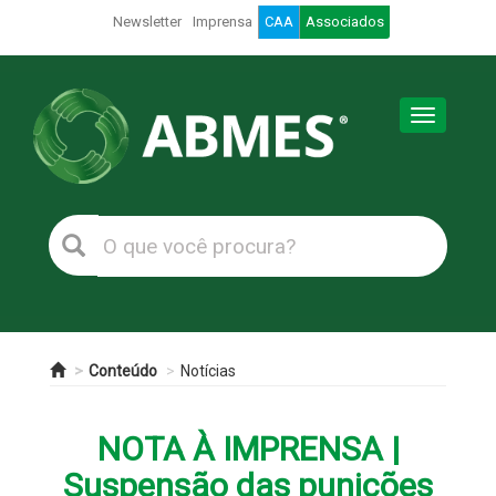
Newsletter
Imprensa
CAA
Associados
Toggle
navigation
Conteúdo
Notícias
NOTA À IMPRENSA |
Suspensão das punições