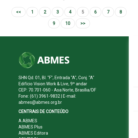
<<
1
2
3
4
5
6
7
8
9
10
>>
SHN Qd. 01, Bl. "F", Entrada "A", Conj. "A"
Edifício Vision Work & Live, 9º andar
CEP: 70.701-060 - Asa Norte, Brasília/DF
Fone: (61) 3961-9832 | E-mail:
abmes@abmes.org.br
CENTRAIS DE CONTEÚDO
A ABMES
ABMES Plus
ABMES Editora