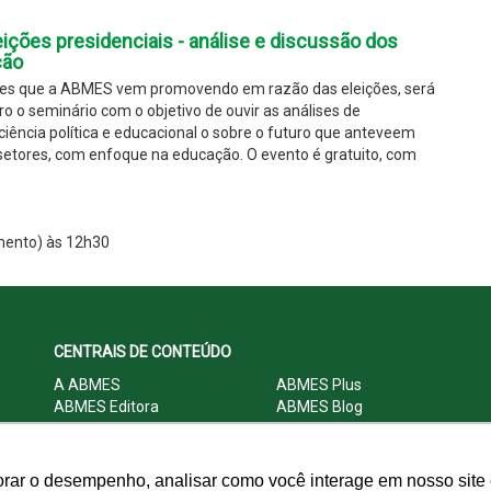
ições presidenciais - análise e discussão dos
ção
ões que a ABMES vem promovendo em razão das eleições, será
ro o seminário com o objetivo de ouvir as análises de
ciência política e educacional o sobre o futuro que anteveem
 setores, com enfoque na educação. O evento é gratuito, com
mento) às 12h30
CENTRAIS DE CONTEÚDO
A ABMES
ABMES Plus
ABMES Editora
ABMES Blog
ABMES LInC
Legislação
Central Multimídia
Imprensa
Central do Associado ABMES
Contato
orar o desempenho, analisar como você interage em nosso site e