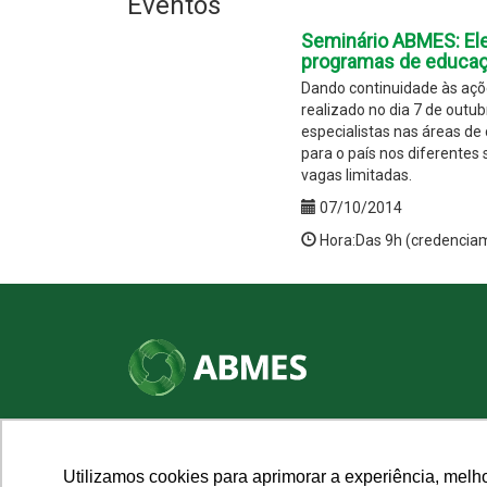
Eventos
Seminário ABMES: Ele
programas de educa
Dando continuidade às aç
realizado no dia 7 de outub
especialistas nas áreas de 
para o país nos diferentes
vagas limitadas.
07/10/2014
Hora:Das 9h (credencia
SHN Qd. 01, Bl. "F", Entrada "A", Conj. "A"
Edifício Vision Work & Live, 9º andar
CEP: 70.701-060 - Asa Norte, Brasília/DF
Utilizamos cookies para aprimorar a experiência, melh