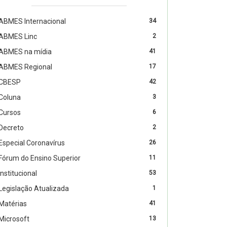
ABMES Internacional
34
ABMES Linc
2
ABMES na mídia
41
ABMES Regional
17
CBESP
42
Coluna
3
Cursos
6
Decreto
2
Especial Coronavírus
26
Fórum do Ensino Superior
11
Institucional
53
Legislação Atualizada
1
Matérias
41
Microsoft
13