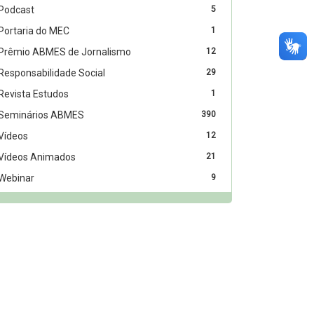
Podcast
5
Portaria do MEC
1
Prêmio ABMES de Jornalismo
12
Responsabilidade Social
29
Revista Estudos
1
Seminários ABMES
390
Vídeos
12
Vídeos Animados
21
Webinar
9