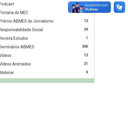
Podcast
5
Portaria do MEC
1
Prêmio ABMES de Jornalismo
12
Responsabilidade Social
29
Revista Estudos
1
Seminários ABMES
390
Vídeos
12
Vídeos Animados
21
Webinar
9