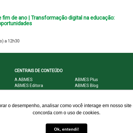
 fim de ano | Transformação digital na educação:
oportunidades
o) a 12h30
CENTRAIS DE CONTEÚDO
A ABMES
ABMES Plus
ABMES Editora
ABMES Blog
ABMES LInC
Legislação
Central Multimídia
Imprensa
Central do Associado ABMES
Contato
orar o desempenho, analisar como você interage em nosso site e
concorda com o uso de cookies.
© 2009 - 2026 ABMES. Todos os direitos reservados.
Ok, entendi!