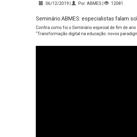
06/12/2019 |
Por: ABMES |
12081
Seminário ABMES: especialistas falam so
Confira como foi o Seminário especial de fim de a
"Transformação digital na educação: novos paradig