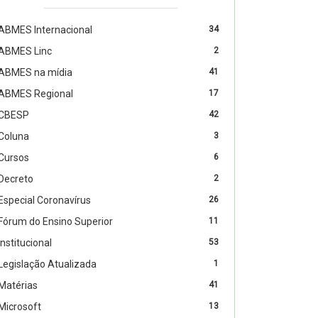
ABMES Internacional
34
ABMES Linc
2
ABMES na mídia
41
ABMES Regional
17
CBESP
42
Coluna
3
Cursos
6
Decreto
2
Especial Coronavírus
26
Fórum do Ensino Superior
11
Institucional
53
Legislação Atualizada
1
Matérias
41
Microsoft
13