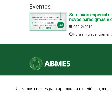
Eventos
Seminário especial de
novos paradigmas e 
03/12/2019
Hora:9h (credenciament
SHN Qd. 01, Bl. "F", Entrada "A", Conj. "A"
Edifício Vision Work & Live, 9º andar
CEP: 70.701-060 - Asa Norte, Brasília/DF
Utilizamos cookies para aprimorar a experiência, melh
Fone: (61) 3961-9832 | E-mail: abmes@abmes.org.br