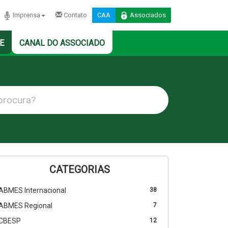
Imprensa
Contato
CAA
Associados
E
CANAL DO ASSOCIADO
CATEGORIAS
ABMES Internacional
38
ABMES Regional
7
CBESP
12