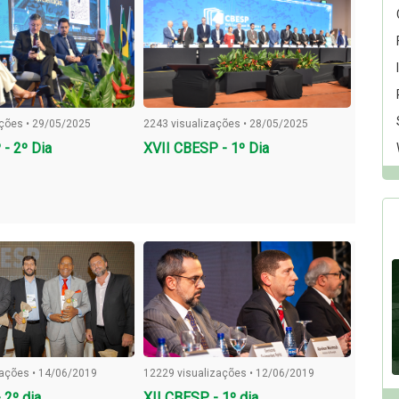
ações • 29/05/2025
2243 visualizações • 28/05/2025
- 2º Dia
XVII CBESP - 1º Dia
zações • 14/06/2019
12229 visualizações • 12/06/2019
 2º dia
XII CBESP - 1º dia