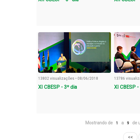
13802 visualizações • 08/06/2018
13786 visuali
XI CBESP - 3º dia
XI CBESP - 
Mostrando de
a
de u
1
9
<<