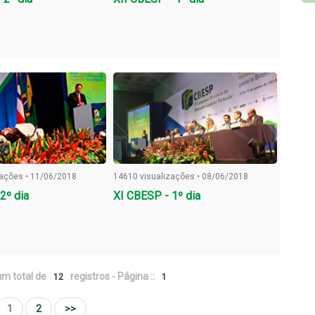
zações • 11/06/2018
14610 visualizações • 08/06/2018
2º dia
XI CBESP - 1º dia
m total de
registros - Página ::
12
1
1
2
>>