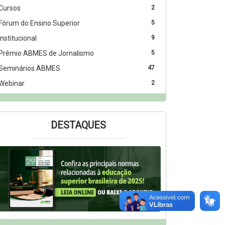
Cursos
2
Fórum do Ensino Superior
5
Institucional
9
Prêmio ABMES de Jornalismo
5
Seminários ABMES
47
Webinar
2
DESTAQUES