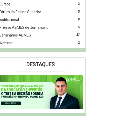
Cursos
2
Fórum do Ensino Superior
5
Institucional
9
Prêmio ABMES de Jornalismo
5
Seminários ABMES
47
Webinar
2
DESTAQUES