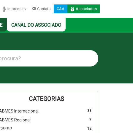
Imprensa
Contato
CAA
Associados
E
CANAL DO ASSOCIADO
CATEGORIAS
ABMES Internacional
38
ABMES Regional
7
CBESP
12