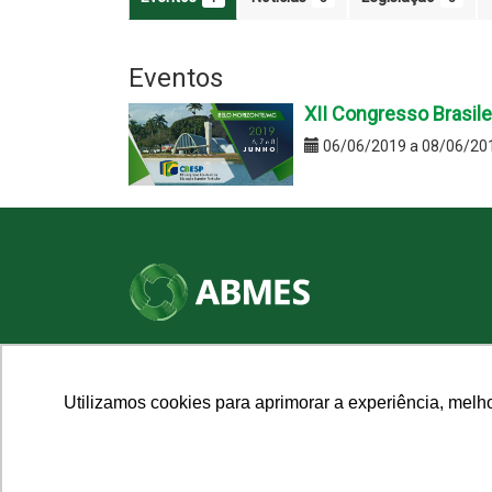
Eventos
XII Congresso Brasile
06/06/2019 a 08/06/20
SHN Qd. 01, Bl. "F", Entrada "A", Conj. "A"
Edifício Vision Work & Live, 9º andar
CEP: 70.701-060 - Asa Norte, Brasília/DF
Utilizamos cookies para aprimorar a experiência, melh
Fone: (61) 3961-9832 | E-mail: abmes@abmes.org.br