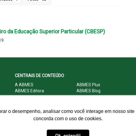
iro da Educação Superior Particular (CBESP)
19
CENTRAIS DE CONTEÚDO
A ABMES
ABMES Plus
ABMES Editora
ABMES Blog
ABMES LInC
Legislação
Central Multimídia
Imprensa
Central do Associado ABMES
Contato
orar o desempenho, analisar como você interage em nosso site e
concorda com o uso de cookies.
© 2009 - 2026 ABMES. Todos os direitos reservados.
Ok, entendi!