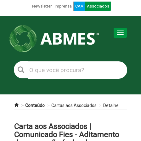
Newsletter
Imprensa
CAA
Associados
Toggle
navigation
Conteúdo
Cartas aos Associados
Detalhe
Carta aos Associados |
Comunicado Fies - Aditamento