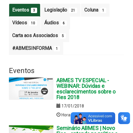
Eventos
Legislação
Coluna
3
21
1
Vídeos
Áudios
10
6
Carta aos Associados
5
#ABMESINFORMA
1
Eventos
ABMES TV ESPECIAL -
WEBINAR: Dúvidas e
esclarecimentos sobre o
Fies 2018
17/01/2018
Hora:Das 10h às 11h30
Seminário ABMES | Novo