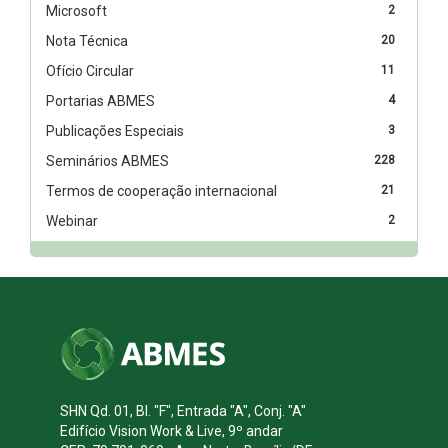
Microsoft
2
Nota Técnica
20
Ofício Circular
11
Portarias ABMES
4
Publicações Especiais
3
Seminários ABMES
228
Termos de cooperação internacional
21
Webinar
2
SHN Qd. 01, Bl. "F", Entrada "A", Conj. "A"
Edifício Vision Work & Live, 9º andar