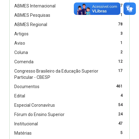
ABMES Internacional
67
ABMES Pesquisas
1
ABMES Regional
78
Artigos
3
Aviso
1
Coluna
2
Comenda
12
Congresso Brasileiro da Educação Superior
17
Particular - CBESP
Documentos
461
Edital
4
Especial Coronavírus
54
Fórum do Ensino Superior
24
Institucional
47
Matérias
5