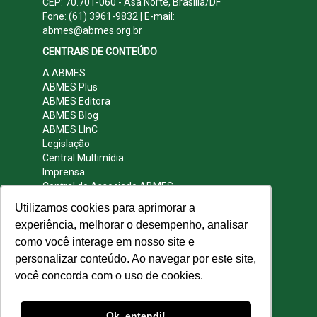
CEP: 70.701-060 - Asa Norte, Brasília/DF
Fone: (61) 3961-9832 | E-mail:
abmes@abmes.org.br
CENTRAIS DE CONTEÚDO
A ABMES
ABMES Plus
ABMES Editora
ABMES Blog
ABMES LInC
Legislação
Central Multimídia
Imprensa
Central do Associado ABMES
Contato
Utilizamos cookies para aprimorar a
REDES SOCIAIS
experiência, melhorar o desempenho, analisar
como você interage em nosso site e
personalizar conteúdo. Ao navegar por este site,
você concorda com o uso de cookies.
© 2009 - 2026 ABMES. Todos os direitos
reservados.
Ok, entendi!