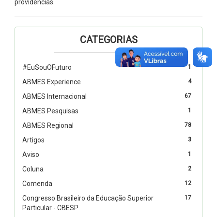
providências.
CATEGORIAS
#EuSouOFuturo
1
ABMES Experience
4
ABMES Internacional
67
ABMES Pesquisas
1
ABMES Regional
78
Artigos
3
Aviso
1
Coluna
2
Comenda
12
Congresso Brasileiro da Educação Superior
17
Particular - CBESP