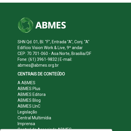
SHN Qd. 01, Bl. "F", Entrada "A", Conj. "A"
Edifício Vision Work & Live, 9º andar
CEP: 70.701-060 - Asa Norte, Brasília/DF
Fone: (61) 3961-9832 | E-mail:
abmes@abmes.org.br
CENTRAIS DE CONTEÚDO
A ABMES
ABMES Plus
ABMES Editora
ABMES Blog
ABMES LInC
Legislação
Central Multimídia
Imprensa
Central do Associado ABMES