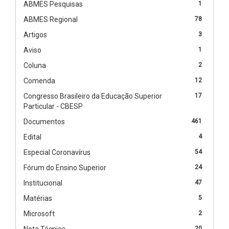
ABMES Pesquisas
1
ABMES Regional
78
Artigos
3
Aviso
1
Coluna
2
Comenda
12
Congresso Brasileiro da Educação Superior
17
Particular - CBESP
Documentos
461
Edital
4
Especial Coronavírus
54
Fórum do Ensino Superior
24
Institucional
47
Matérias
5
Microsoft
2
Nota Técnica
20