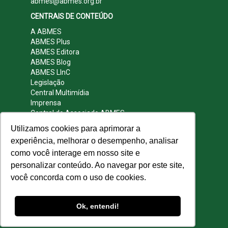
abmes@abmes.org.br
CENTRAIS DE CONTEÚDO
A ABMES
ABMES Plus
ABMES Editora
ABMES Blog
ABMES LInC
Legislação
Central Multimídia
Imprensa
Central do Associado ABMES
Contato
Utilizamos cookies para aprimorar a
REDES SOCIAIS
experiência, melhorar o desempenho, analisar
como você interage em nosso site e
personalizar conteúdo. Ao navegar por este site,
você concorda com o uso de cookies.
© 2009 - 2026 ABMES. Todos os direitos
reservados.
Ok, entendi!