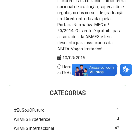
esclarecer as alterações no sistema
nacional de avaliação, supervisão e
regulação dos cursos de graduação
em Direito introduzidas pela
Portaria Normativa MEC n.º
20/2014. O evento é gratuito para
associados da ABMES e tem
desconto para associados da
ABEDi. Vagas limitadas!
10/03/2015
Hora:das 9h (credenciamento e
café da manhã) às 12h30
CATEGORIAS
#EuSouOFuturo
1
ABMES Experience
4
ABMES Internacional
67