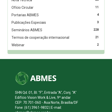
Ofício Circular
11
Portarias ABMES
4
Publicações Especiais
3
Seminários ABMES
228
Termos de cooperação internacional
21
Webinar
2
SHN Qd. 01, Bl. "F", Entrada "A", Conj. "A"
Edifício Vision Work & Live, 9º andar
CEP: 70.701-060 - Asa Norte, Brasília/DF
Fone: (61) 3961-9832 | E-mail: