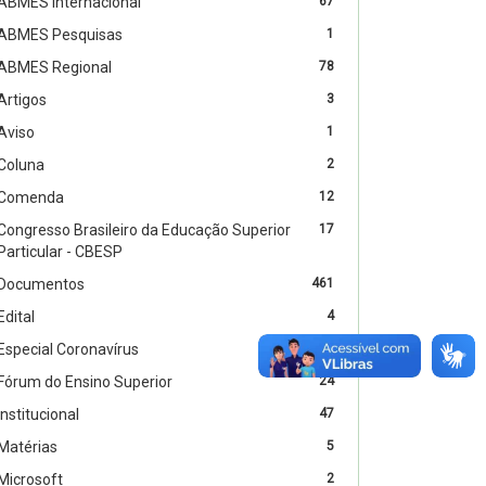
ABMES Internacional
67
ABMES Pesquisas
1
ABMES Regional
78
Artigos
3
Aviso
1
Coluna
2
Comenda
12
Congresso Brasileiro da Educação Superior
17
Particular - CBESP
Documentos
461
Edital
4
Especial Coronavírus
54
Fórum do Ensino Superior
24
Institucional
47
Matérias
5
Microsoft
2