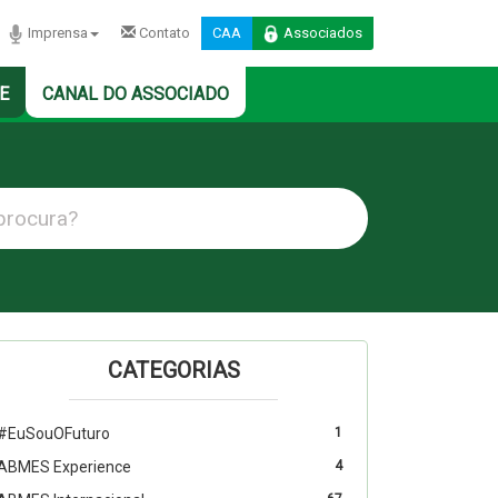
Imprensa
Contato
CAA
Associados
E
CANAL DO ASSOCIADO
CATEGORIAS
#EuSouOFuturo
1
ABMES Experience
4