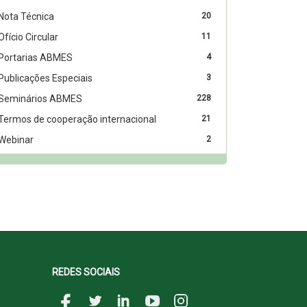
Nota Técnica
20
Ofício Circular
11
Portarias ABMES
4
Publicações Especiais
3
Seminários ABMES
228
Termos de cooperação internacional
21
Webinar
2
REDES SOCIAIS