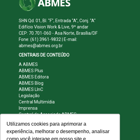
SHN Qd. 01, Bl. "F", Entrada "A", Conj. "A"
Edifício Vision Work & Live, 9º andar
CEP: 70.701-060 - Asa Norte, Brasília/DF
Fone: (61) 3961-9832 | E-mail:
abmes@abmes.org.br
CENTRAIS DE CONTEÚDO
A ABMES
ABMES Plus
ABMES Editora
ABMES Blog
ABMES LInC
Legislação
Central Multimídia
Imprensa
Central do Associado ABMES
Contato
Utilizamos cookies para aprimorar a
REDES SOCIAIS
experiência, melhorar o desempenho, analisar
como você interage em nosso site e