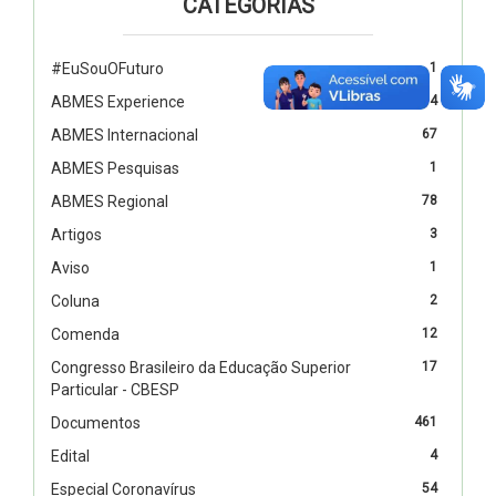
CATEGORIAS
#EuSouOFuturo
1
ABMES Experience
4
ABMES Internacional
67
ABMES Pesquisas
1
ABMES Regional
78
Artigos
3
Aviso
1
Coluna
2
Comenda
12
Congresso Brasileiro da Educação Superior
17
Particular - CBESP
Documentos
461
Edital
4
Especial Coronavírus
54