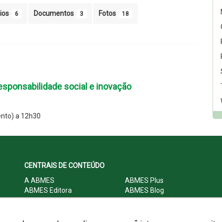
ios
Documentos
Fotos
6
3
18
sponsabilidade social e inovação
nto) a 12h30
CENTRAIS DE CONTEÚDO
A ABMES
ABMES Plus
ABMES Editora
ABMES Blog
ABMES LInC
Legislação
Central Multimídia
Imprensa
Central do Associado ABMES
Contato