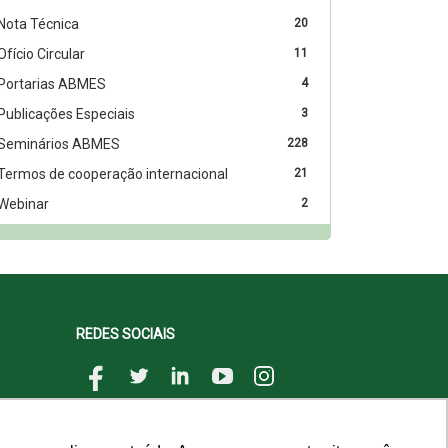
Nota Técnica
20
Ofício Circular
11
Portarias ABMES
4
Publicações Especiais
3
Seminários ABMES
228
Termos de cooperação internacional
21
Webinar
2
REDES SOCIAIS