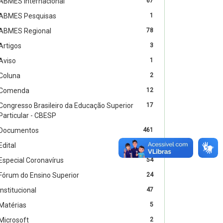
ABMES Internacional
67
ABMES Pesquisas
1
ABMES Regional
78
Artigos
3
Aviso
1
Coluna
2
Comenda
12
Congresso Brasileiro da Educação Superior
17
Particular - CBESP
Documentos
461
Edital
4
Especial Coronavírus
54
Fórum do Ensino Superior
24
Institucional
47
Matérias
5
Microsoft
2