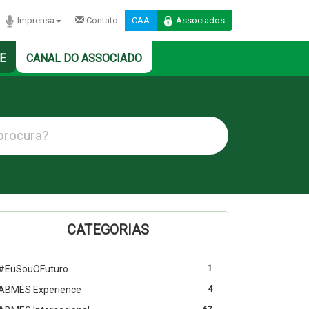
Imprensa
Contato
CAA
Associados
E
CANAL DO ASSOCIADO
CATEGORIAS
#EuSouOFuturo
1
ABMES Experience
4