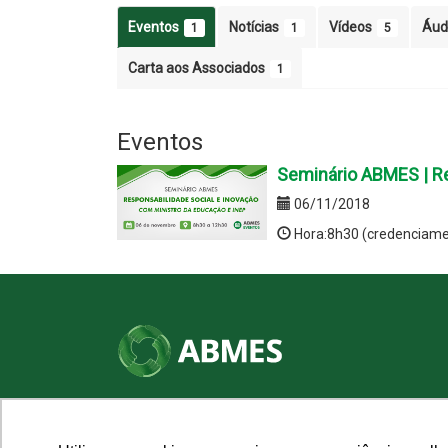
Eventos
Notícias
Vídeos
Áud
1
1
5
Carta aos Associados
1
Eventos
Seminário ABMES | Re
06/11/2018
Hora:8h30 (credenciame
SHN Qd. 01, Bl. "F", Entrada "A", Conj. "A"
Edifício Vision Work & Live, 9º andar
CEP: 70.701-060 - Asa Norte, Brasília/DF