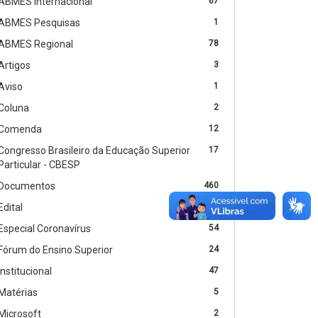
ABMES Internacional
67
ABMES Pesquisas
1
ABMES Regional
78
Artigos
3
Aviso
1
Coluna
2
Comenda
12
Congresso Brasileiro da Educação Superior
17
Particular - CBESP
Documentos
460
Edital
4
Especial Coronavírus
54
Fórum do Ensino Superior
24
Institucional
47
Matérias
5
Microsoft
2