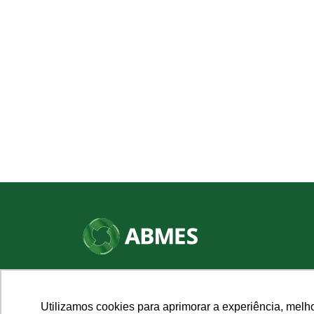
SHN Qd. 01, Bl. "F", Entrada "A", Conj. "A"
Edifício Vision Work & Live, 9º andar
CEP: 70.701-060 - Asa Norte, Brasília/DF
Utilizamos cookies para aprimorar a experiência, melh