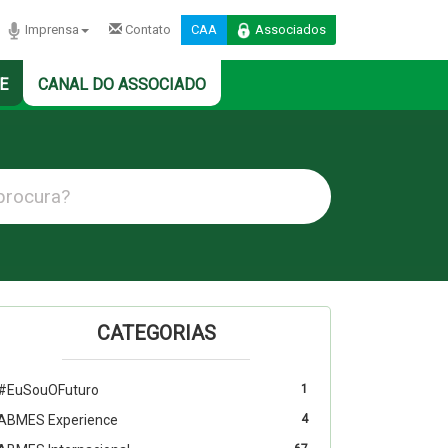
Imprensa
Contato
CAA
Associados
E
CANAL DO ASSOCIADO
CATEGORIAS
#EuSouOFuturo
1
ABMES Experience
4