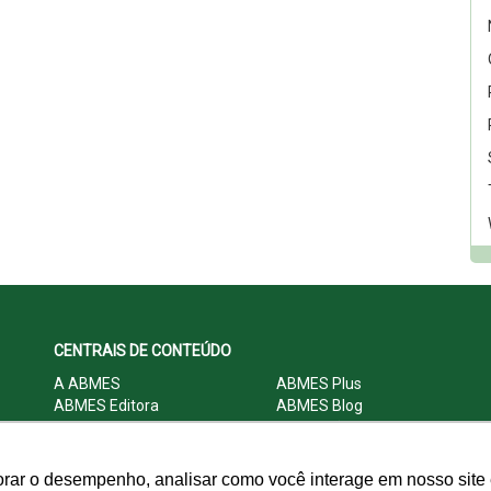
CENTRAIS DE CONTEÚDO
A ABMES
ABMES Plus
ABMES Editora
ABMES Blog
ABMES LInC
Legislação
Central Multimídia
Imprensa
Central do Associado ABMES
Contato
orar o desempenho, analisar como você interage em nosso site e